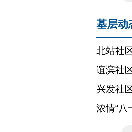
基层动
北站社
谊滨社区
促和谐”
兴发社
导站开展青
浓情“八