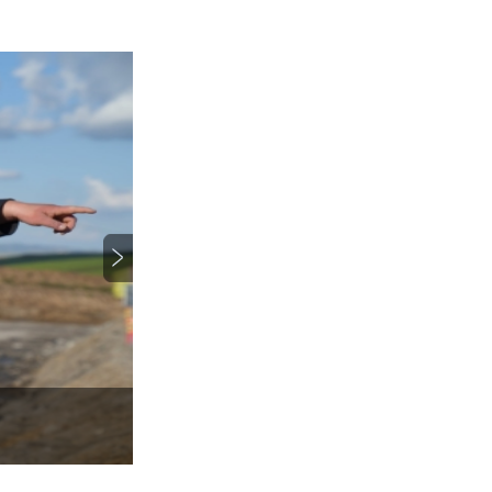
..
嵇海洋调研督导高考准备