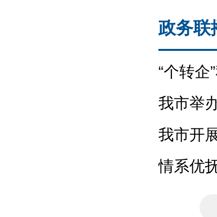
政务联
“个转企
口”
我市举
我市开展
训
情系优抚