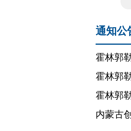
通知公
霍林郭
霍林郭勒
单位名
霍林郭
示
内蒙古