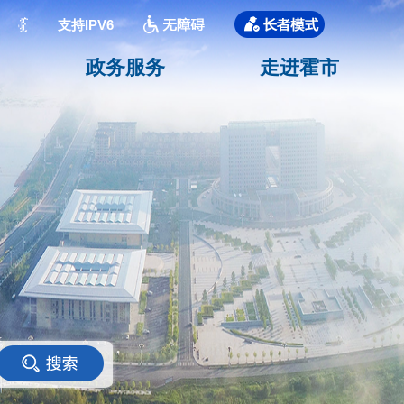
支持IPV6
政务服务
走进霍市
<