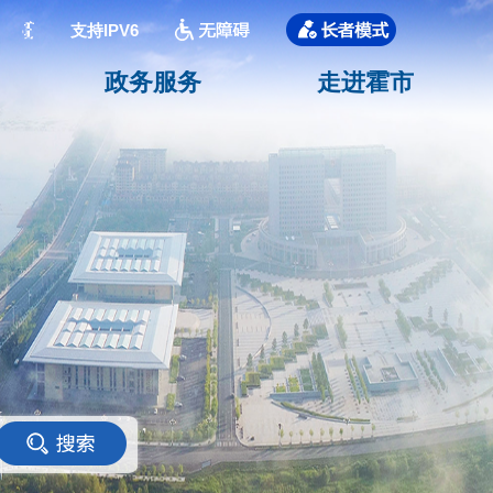
支持IPV6
政务服务
走进霍市
<