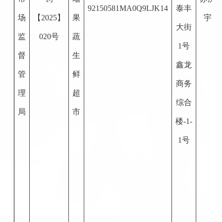
92150581MA0Q9LJK14
泰丰
场
【
2025
】
果
宇
大街
监
020
号
蔬
1号
督
生
鑫龙
管
鲜
商务
理
超
综合
局
市
楼-1-
1号