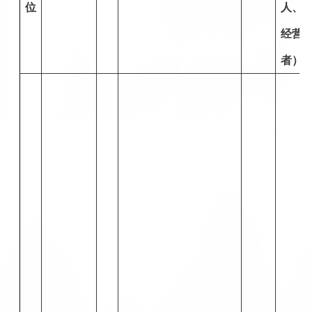
位
人、
经营
者）