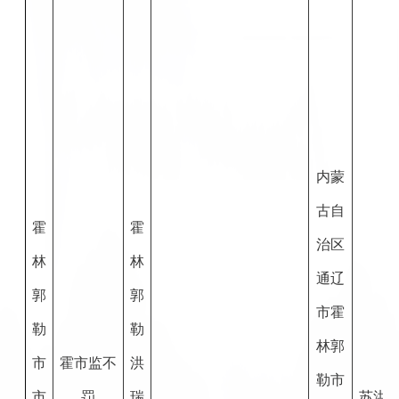
内蒙
古自
霍
霍
治区
林
林
通辽
郭
郭
市霍
勒
勒
林郭
市
霍市监不
洪
勒市
市
罚
瑞
苏洪