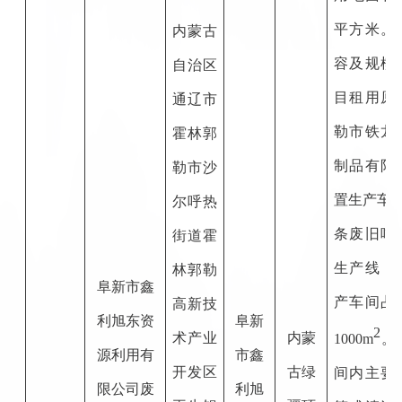
平方米
。
内蒙古
容及规模
自治区
目租用原
通辽市
勒市铁龙
霍林郭
制品有限
勒市沙
置生产车
尔呼热
条废旧吨
街道霍
生产线，
林郭勒
阜新市鑫
产车间占
高新技
利旭东资
阜新
2
术产业
内蒙
1000m
。
源利用有
市鑫
开发区
古绿
间内主要
限公司废
利旭