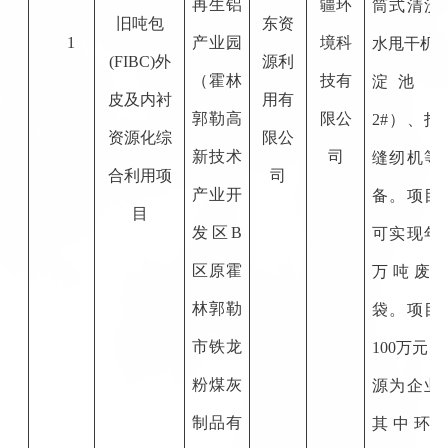
再生铝
疆环
筒式清洗
旧吨包
东资
1
产业园
境科
水甩干机
(FIBC)外
源利
（霍林
技有
淀池
皮及内衬
用有
郭勒高
限公
2#
）、打
资源化综
限公
新技术
司
缝纫机等
合利用项
司
产业开
备。项目
目
发区B
可实现年
区原霍
万吨废
林郭勒
袋。项目
市铁龙
100
万元，
粉煤灰
源为企业
制品有
其中环