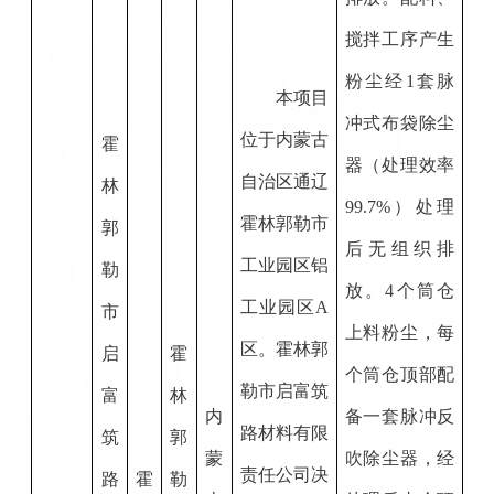
搅拌工序产生
粉尘经1套脉
本项目
冲式布袋除尘
位于内蒙古
霍
器（处理效率
自治区通辽
林
99.7%）处理
霍林郭勒市
郭
后无组织排
工业园区铝
勒
放。4个筒仓
工业园区A
市
上料粉尘，每
区。霍林郭
启
霍
个筒仓顶部配
勒市启富筑
富
林
内
备一套脉冲反
路材料有限
筑
郭
蒙
吹除尘器，经
责任公司决
路
霍
勒