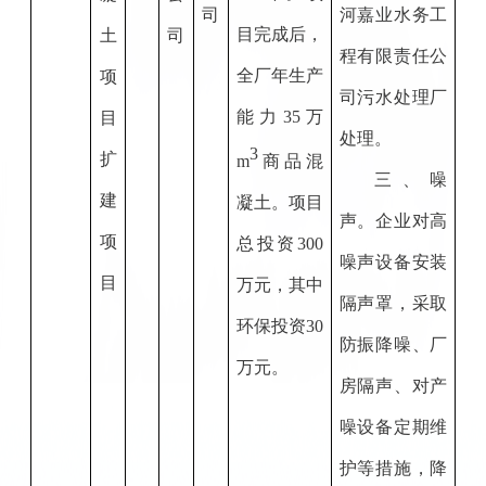
司
河嘉业水务工
目完成后，
土
司
程有限责任公
全厂年生产
项
司污水处理厂
能力35万
目
处理。
3
扩
m
商品混
三、噪
建
凝土。项目
声。企业对高
项
总投资300
噪声设备安装
目
万元，其中
隔声罩，采取
环保投资30
防振降噪、厂
万元。
房隔声、对产
噪设备定期维
护等措施，降