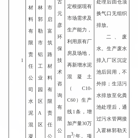
古
处理后由仓顶
定根据现有
材
林
市
元
换气口无组织
市场需求及
料
郭
启
彦
排放。
生产能力，
有
勒
富
环
二、废
利用原有厂
限
市
筑
保
水。生产废水
房及场地，
责
铝
路
1
技
排入厂区沉淀
再新增水泥
任
工
材
术
池后回用，不
混凝土
公
业
料
咨
外排；生活污
（C10-
司
园
有
询
水排放至化粪
C60）生产
水
区
限
有
池处理后，通
线1条，增
泥
A
责
限
过污水管网接
加产量30万
混
区
任
公
入霍林郭勒天
3
m
/年。项
凝
公