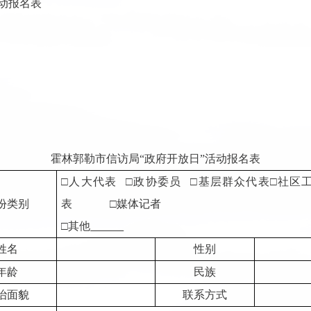
动报名表
霍林郭勒市信访局“政府开放日”活动报名表
□人大代表 □政协委员 □基层群众代表□社区
份类别
表
□媒体记者
□其他
姓名
性别
年龄
民族
治面貌
联系方式