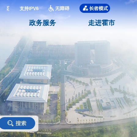
支持IPV6
政务服务
走进霍市
<