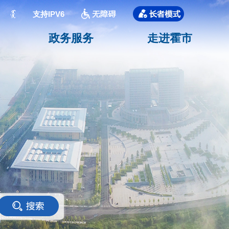
支持IPV6
政务服务
走进霍市
<