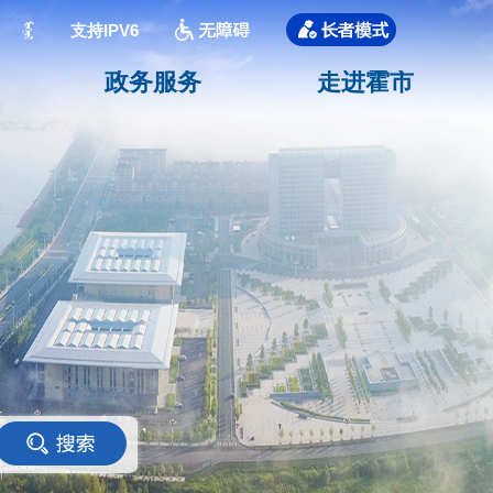
支持IPV6
政务服务
走进霍市
<