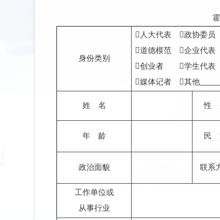

人大代表

政协委员

道德模范

企业代表
身份类别

创业者

学生代表

媒体记者

其他
姓
名
性
年
龄
民
政治面貌
联系
工作单位或
从事行业