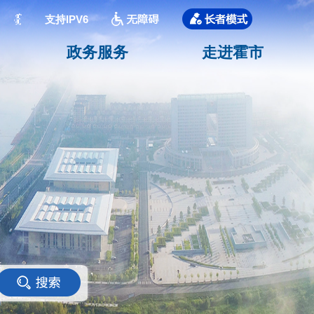
支持IPV6
政务服务
走进霍市
<