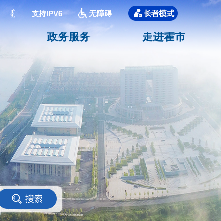
支持IPV6
政务服务
走进霍市
<