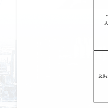
工
从
您最