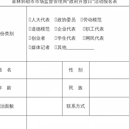
霍林郭勒市市场监督管理局“政府开放日”活动报名表

人大代表

政协委员

劳动模范

道德模范

企业代表

职工代表
份类别

创业者

学生代表

网民代表

媒体记者

其他
姓
名
性
别
年
龄
民
族
治面貌
联系方式