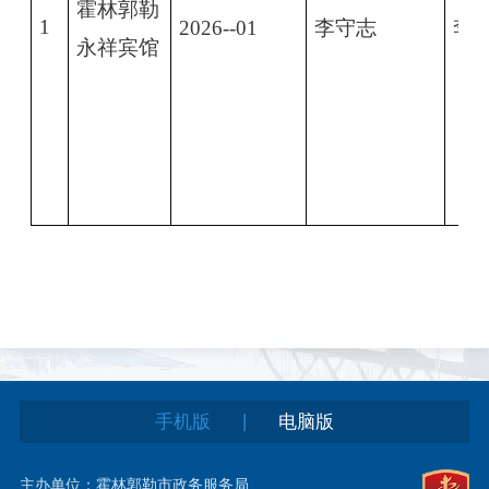
霍林郭勒
1
2026--01
李守志
李
永祥宾馆
|
手机版
电脑版
主办单位：霍林郭勒市政务服务局