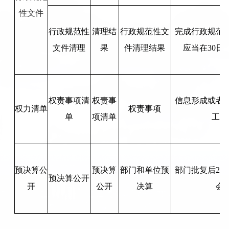
性文件
行政规范性
清理结
行政规范性文
完成行政规范
文件清理
果
件清理结果
应当在30日
权责事项清
权责事
信息形成或者变
权力清单
权责事项
单
项清单
工作
预决算公
预决算
部门和单位预
部门批复后20
预决算公开
开
公开
决算
会