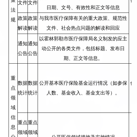
策
信
文件
文件
日期、文号、有效性和正文等信息
法
政策
政策
与我市医疗保障有关的重大政策、规范性
规
解读
解读
文件、社会热点问题的解读和回应
以霍林郭勒市医疗保障局名义制发的应主
通知
通知
动公开的各类文件，包括标题、发布日
公告
公告
期、正文等信息。
重
数据
数据
公开基本医疗保险基金运行情况（如参保
信
点
统计
统计
人数、基金收入、基金支出等）。
领
域
信
重点
重点
息
领域
领域
公