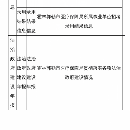
息
录用
录用
霍林郭勒市医疗保障局所属事业单位招考
结果
结果
录用结果信息
信息
信息
法
治
政
法治
法治
府
政府
政府
霍林郭勒市医疗保障局贯彻落实各项法治
建
建设
建设
政府建设情况
设
年报
年报
年
报