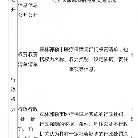
公开医保领域措施及实施情况
信息
信息
开
公开
公开
霍林郭勒市医疗保障局部门权责清单，包
权责
权责
信
括权力名称、权力类别、设定依据、责任
清单
清单
事项等信息。
行
政
权
力
行政
行政
行
霍林郭勒市医疗保障局实施的行政处罚、
处
处
定
行政强制的依据、条件、程序以及本行政
罚、
罚、
开
机关认为具有一定社会影响的行政处罚决