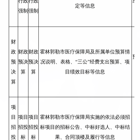
行政
行政
应
定等信息
强制
强制
财
政
财政
财政
霍林郭勒市医疗保障局及所属单位预算情
预
预
预决
预决
况说明、表格、“三公”经费支出预算、项
决
算
算
目绩效目标等信息
算
项
目
项目
项目
霍林郭勒市医疗保障局实施的依法必须招
招
招投
招投
标项目的招标公告、中标好选人、中标结
投
标
标
果、合同顶楼及履行等信息