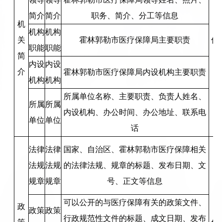
简介
简介
职务、简介、分工等信息
机
机构
机构
关
霍林郭勒市医疗保障局主要职责
信
职能
职能
简
内设
内设
介
霍林郭勒市医疗保障局内设机构主要职责
机构
机构
所属单位名称、主要职责、负责人姓名、
所属
所属
内设机构、办公时间、办公地址、联系电
单位
单位
话
法律
法律
国家、自治区、霍林郭勒市医疗保障相关
法规
法规
的法律法规、规章的标题、发布日期、文
规章
规章
号、正文等信息
可以公开的与医疗保障有关的政策文件、
政
政策
政策
行政规范性文件的标题、成文日期、发布