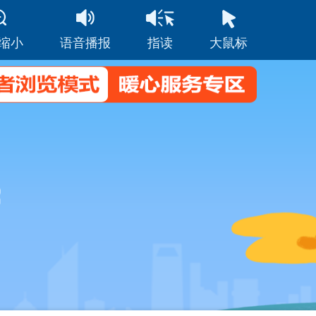
缩小
语音播报
指读
大鼠标