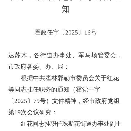
知
霍政任字〔
2025
〕
16
号
达苏木，各街道办事处、军马场管委会，
市政府各委、办、局：
根据中共霍林郭勒市委员会关于红花
等同志挂任职务的通知（霍党干字
〔
2025
〕
79
号）文件精神，经市政府党组
第
19
次会议研究：
红花同志挂职任珠斯花街道办事处副主