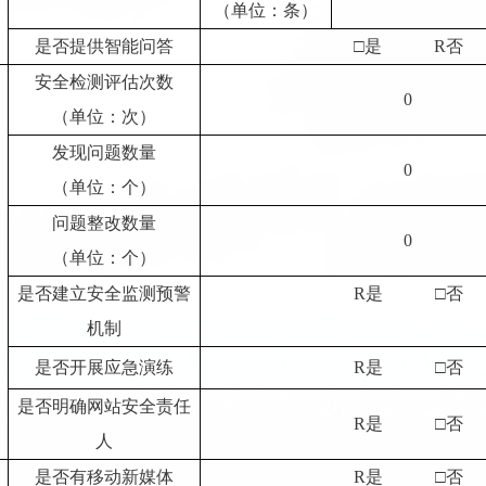
（单位：条）
是否提供智能问答
□是
R
否
安全检测评估次数
0
（单位：次）
发现问题数量
0
（单位：个）
问题整改数量
0
（单位：个）
是否建立安全监测预警
R
是
□否
机制
是否开展应急演练
R
是
□否
是否明确网站安全责任
R
是
□否
人
是否有移动新媒体
R
是
□否