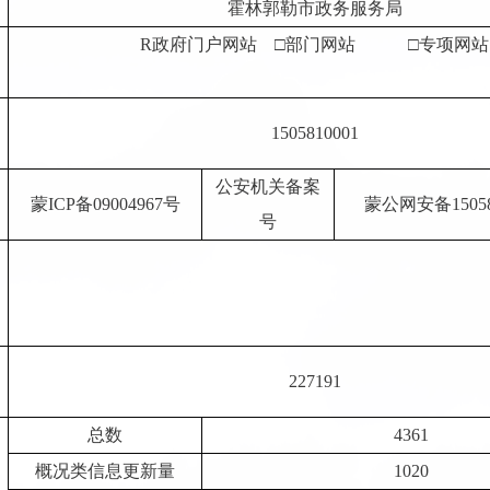
霍林郭勒市政务服务局
R
政府门户网站
□部门网站 □专项网站
1505810001
公安机关备案
蒙
ICP备09004967号
蒙公网安备
1505
号
227191
总数
4361
概况类信息更新量
1020