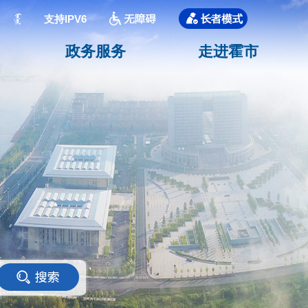
支持IPV6
政务服务
走进霍市
<