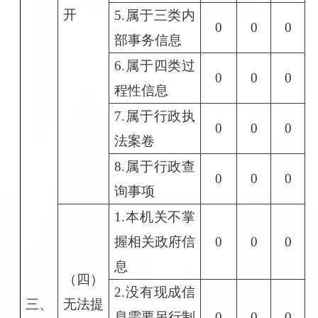
开
5.属于三类内
0
0
0
部事务信息
6.属于四类过
0
0
0
程性信息
7.属于行政执
0
0
0
法案卷
8.属于行政查
0
0
0
询事项
1.本机关不掌
握相关政府信
0
0
0
息
（四）
2.没有现成信
三、
无法提
息需要另行制
0
0
0