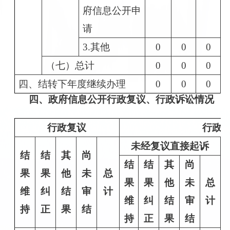
府信息公开申
请
3.其他
0
0
0
（七）总计
0
0
0
四、结转下年度继续办理
0
0
0
四、政府信息公开行政复议、行政诉讼情况
行政复议
行政
未经复议直接起诉
结
结
其
尚
结
结
其
尚
果
果
他
未
总
果
果
他
未
总
维
纠
结
审
计
维
纠
结
审
计
持
正
果
结
持
正
果
结