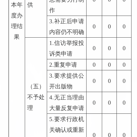
本年
供
作
度办
3.补正后申请
理结
0
0
0
内容仍不明确
果
1.信访举报投
0
0
0
诉类申请
2.重复申请
0
0
0
3.要求提供公
0
0
0
（五）
开出版物
不予处
4.无正当理由
0
0
0
理
大量反复申请
5.要求行政机
关确认或重新
0
0
0