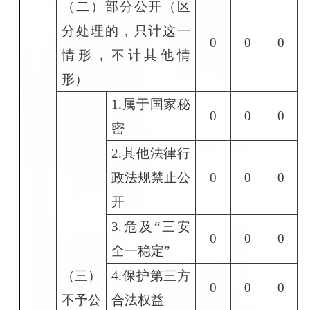
（二）部分公开（区
分处理的，只计这一
0
0
0
情形，不计其他情
形）
1.属于国家秘
0
0
0
密
2.其他法律行
政法规禁止公
0
0
0
开
3.危及“三安
0
0
0
全一稳定”
（三）
4.保护第三方
0
0
0
不予公
合法权益