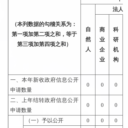
法人
（本列数据的勾稽关系为：
自
商
科
第一项加第二项之和，等于
然
业
研
第三项加第四项之和）
人
企
机
业
构
一、本年新收政府信息公开
0
0
0
申请数量
二、上年结转政府信息公开
0
0
0
申请数量
（一）予以公开
0
0
0