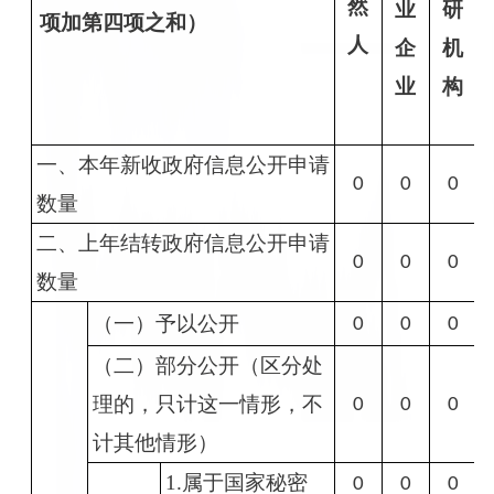
然
业
研
项加第四项之和）
人
企
机
业
构
一、本年新收政府信息公开申请
0
0
0
数量
二、上年结转政府信息公开申请
0
0
0
数量
（一）予以公开
0
0
0
（二）部分公开（区分处
理的，只计这一情形，不
0
0
0
计其他情形）
1.属于国家秘密
0
0
0