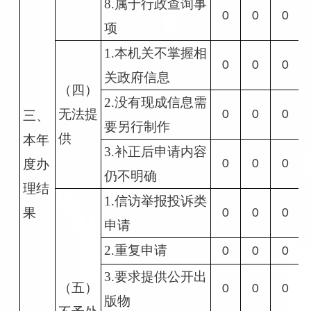
8.属于行政查询事
0
0
0
项
1.本机关不掌握相
0
0
0
关政府信息
（四）
2.没有现成信息需
无法提
三、
0
0
0
要另行制作
供
本年
3.补正后申请内容
度办
0
0
0
仍不明确
理结
1.信访举报投诉类
果
0
0
0
申请
2.重复申请
0
0
0
3.要求提供公开出
（五）
0
0
0
版物