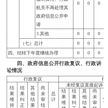
0
0
0
机关不再处理其
政府信息公开申
请
3.其他
0
0
0
（七）总计
0
0
0
四、结转下年度继续办理
0
0
0
四、
政府信息公开行政复议、行政诉
讼情况
行政复议
行
未经复议直接起诉
结
结
其
尚
结
结
其
尚
果
果
他
未
总
果
果
他
未
总
维
纠
结
审
计
维
纠
结
审
计
持
正
果
结