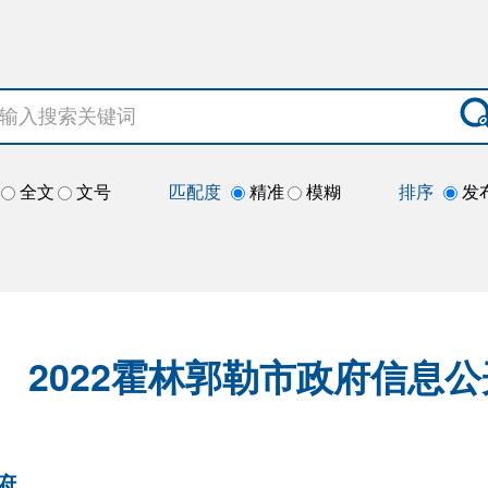
全文
文号
匹配度
精准
模糊
排序
发
2022霍林郭勒市政府信息
府