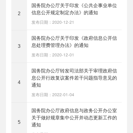
国务院办公厅关于印发《公共企事业单位
信息公开规定制定办法》的通知
2
发布日期：2020-12-21
国务院办公厅关于印发《政府信息公开信
息处理费管理办法》的通知
3
发布日期：2020-12-01
国务院办公厅转发司法部关于审理政府信
息公开行政复议案件若干问题指导意见的
4
通知
发布日期：2022-01-04
国务院办公厅政府信息与政务公开办公室
关于做好规章集中公开并动态更新工作的
5
通知