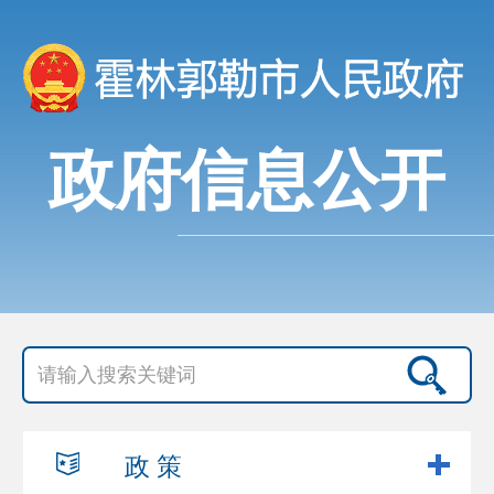
政府信息公开
政 策