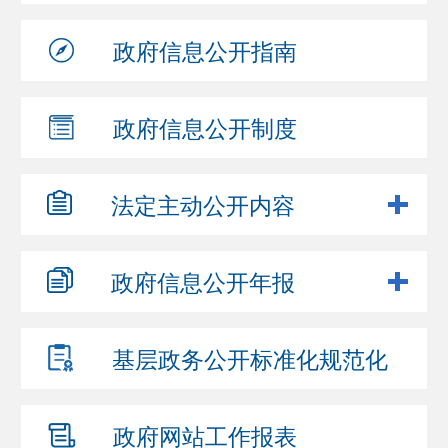
政府信息
公开指南
政府信息
公开制度
法定主动
公开内容
政府信息
公开年报
基层政务公开
标准化规范化
政府网站
工作报表