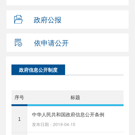
政府公报
依申请公开
政府信息公开制度
序号
标题
中华人民共和国政府信息公开条例
1
发布日期：2019-04-15