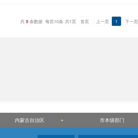
共
8
条数据
每页
10
条
共
1
页
首页
上一页
1
下一页
内蒙古自治区
市本级部门